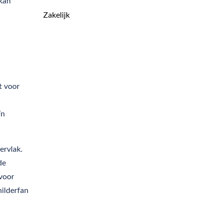
 kan
Zakelijk
t voor
’n
ervlak.
de
voor
hilderfan