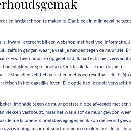
derhoudsgemak
rdt en lastig schoon te maken is. Dat bleek in mijn geval nergens
 is, kwam ik terecht bij een webshop met heel veel informatie. 
ik, zelfs in gangen waar je vaak je handen tegen de muur zet. E
waar ik voorheen nooit zo op gelet had. Ik had echt niet verwacht 
nd om vlekken weg te poetsen. Ook las ik dat je met de juiste
at ik sindsdien zelf heb getest en met goed resultaat. Het is fijn
aktisch in het dagelijks leven. Die optie had ik nooit verwacht b
en beker limonade tegen de muur poetste die ze afveegde met een 
an vlekken vasthoudt, maar het was alsof de muur gewoon weer
paarde me kilometers poetsbewegingen en ik kon die avond gew
ne overwinning, maar dat soort momenten maken het klusje leuke