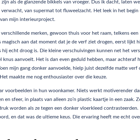
zijn als de glanzende bikkels van vroeger. Dus ik dacht, laten w
ad verwacht, van supermat tot fluweelzacht. Het leek in het begin
van mijn interieurproject.
n verschillende merken, gewoon thuis voor het raam, telkens een
ts magisch aan dat moment dat je de verf ziet drogen, eerst lijkt hi
s hij echt droog is. Die kleine verschuivingen kunnen net het vers
el knus aanvoelt. Het is dan even geduld hebben, maar achteraf h
. Toen mijn gang donker aanvoelde, hielp juist dezelfde matte verf
. Het maakte me nog enthousiaster over die keuze.
 naar voorbeelden in hun woonkamer. Niets werkt motiverender da
en sfeer, in plaats van alleen zo’n plastic kaartje in een zaak. Z
 druk worden als ze tegen een donker vloerkleed contrasteerden.
nbord, en dat was de ultieme keus. Die ervaring heeft me echt ove