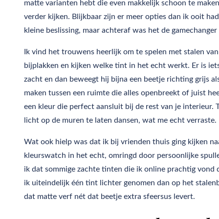
matte varianten hebt die even makkelijk schoon te maken 
verder kijken. Blijkbaar zijn er meer opties dan ik ooit h
kleine beslissing, maar achteraf was het de gamechanger 
Ik vind het trouwens heerlijk om te spelen met stalen va
bijplakken en kijken welke tint in het echt werkt. Er is ie
zacht en dan beweegt hij bijna een beetje richting grijs al
maken tussen een ruimte die alles openbreekt of juist he
een kleur die perfect aansluit bij de rest van je interieur
licht op de muren te laten dansen, wat me echt verraste
Wat ook hielp was dat ik bij vrienden thuis ging kijken
kleurswatch in het echt, omringd door persoonlijke spullen 
ik dat sommige zachte tinten die ik online prachtig vond
ik uiteindelijk één tint lichter genomen dan op het stale
dat matte verf nét dat beetje extra sfeersus levert.