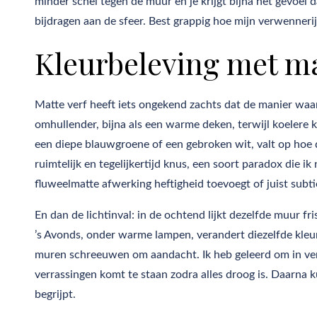
minder schel tegen de muur en je krijgt bijna het gevoel 
bijdragen aan de sfeer. Best grappig hoe mijn verwennerij
Kleurbeleving met ma
Matte verf heeft iets ongekend zachts dat de manier waar
omhullender, bijna als een warme deken, terwijl koelere 
een diepe blauwgroene of een gebroken wit, valt op hoe d
ruimtelijk en tegelijkertijd knus, een soort paradox die i
fluweelmatte afwerking heftigheid toevoegt of juist subtiel 
En dan de lichtinval: in de ochtend lijkt dezelfde muur f
’s Avonds, onder warme lampen, verandert diezelfde kleur
muren schreeuwen om aandacht. Ik heb geleerd om in vers
verrassingen komt te staan zodra alles droog is. Daarna k
begrijpt.