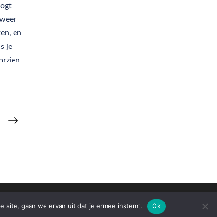
oogt
 weer
ken, en
s je
orzien
e site, gaan we ervan uit dat je ermee instemt.
Ok
 Themes
.