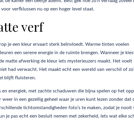
dat de kamer een beetje ademt. Best gek hoe zo’n verflaag zoveel
 voor verfklussen nu op een hoger level staat.
tte verf
op je een kleur ervaart sterk beïnvloedt. Warme tinten voelen
kleuren een serene energie in de ruimte brengen. Wanneer je kies
e matte afwerking de kleur iets mysterieuzers maakt. Het voelt
k niet had verwacht. Het maakt echt een wereld van verschil of zo
blijft fluisteren.
ris en energiek, met zachte schaduwen die bijna spelen op het opp
 weer in een gezellig geheel waar je uren kunt lezen zonder dat 
chillende lichtomstandigheden foto’s te maken, zodat je nooit 
un je pas echt een besluit nemen met zekerheid, iets wat elke sc