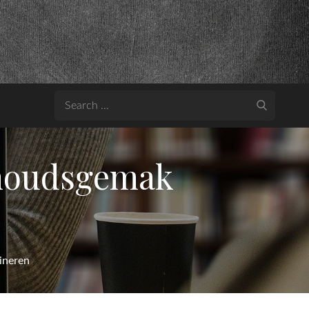
Search
for:
erhoudsgemak
ineren