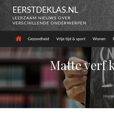
Skip
EERSTDEKLAS.NL
to
content
LEERZAAM NIEUWS OVER
VERSCHILLENDE ONDERWERPEN
Gezondheid
Vrije tijd & sport
Wonen
Matte verf 
Home