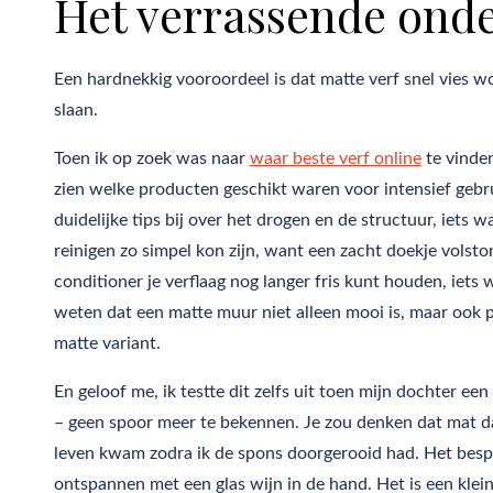
Het verrassende on
Een hardnekkig vooroordeel is dat matte verf snel vies wo
slaan.
Toen ik op zoek was naar
waar beste verf online
te vinden
zien welke producten geschikt waren voor intensief gebru
duidelijke tips bij over het drogen en de structuur, iets 
reinigen zo simpel kon zijn, want een zacht doekje volsto
conditioner je verflaag nog langer fris kunt houden, iets w
weten dat een matte muur niet alleen mooi is, maar ook pr
matte variant.
En geloof me, ik testte dit zelfs uit toen mijn dochter e
– geen spoor meer te bekennen. Je zou denken dat mat d
leven kwam zodra ik de spons doorgerooid had. Het bes
ontspannen met een glas wijn in de hand. Het is een klei