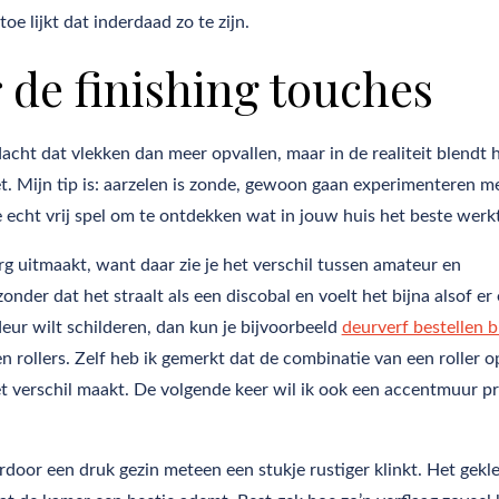
oe lijkt dat inderdaad zo te zijn.
r de finishing touches
dacht dat vlekken dan meer opvallen, maar in de realiteit blendt h
. Mijn tip is: aarzelen is zonde, gewoon gaan experimenteren me
je echt vrij spel om te ontdekken wat in jouw huis het beste werkt
g uitmaakt, want daar zie je het verschil tussen amateur en
onder dat het straalt als een discobal en voelt het bijna alsof er
deur wilt schilderen, dan kun je bijvoorbeeld
deurverf bestellen bi
 en rollers. Zelf heb ik gemerkt dat de combinatie van een roller o
et verschil maakt. De volgende keer wil ik ook een accentmuur p
door een druk gezin meteen een stukje rustiger klinkt. Het gekle