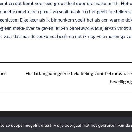
demt en dat komt voor een groot deel door die matte finish. Het 
n beetje moeite een groot verschil maak, en het geeft me telkens
t genieten. Elke keer als ik binnenkom voelt het als een warme de
 een make-over te geven. Ik ben benieuwd wat jij ervan vindt al
t vast dat mat de toekomst heeft en dat ik nog vele muren ga vo
are
Het belang van goede bekabeling voor betrouwbare
beveiliging
e zo soepel mogelijk draait. Als je doorgaat met het gebruiken van dez
ht © 2026
eerstdeklas.nl
| Theme: Moral Magazine Lite By
Moral