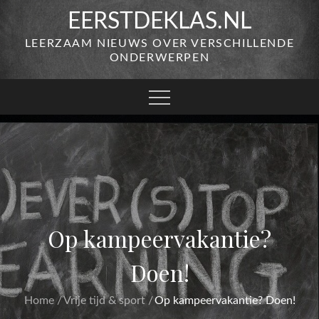
Skip
EERSTDEKLAS.NL
to
LEERZAAM NIEUWS OVER VERSCHILLENDE
content
ONDERWERPEN
Op kampeervakantie?
Doen!
Home
Vrije tijd & sport
Op kampeervakantie? Doen!