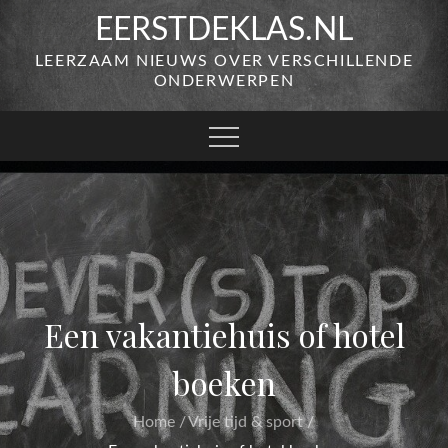
Skip
EERSTDEKLAS.NL
to
LEERZAAM NIEUWS OVER VERSCHILLENDE
content
ONDERWERPEN
Een vakantiehuis of hotel
boeken
Home
Vrije tijd & sport