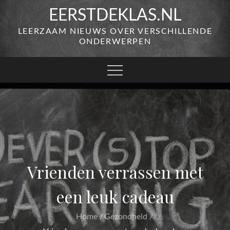
Skip
EERSTDEKLAS.NL
to
LEERZAAM NIEUWS OVER VERSCHILLENDE
content
ONDERWERPEN
Vrienden verrassen met
een leuk cadeau
Home
Gezondheid